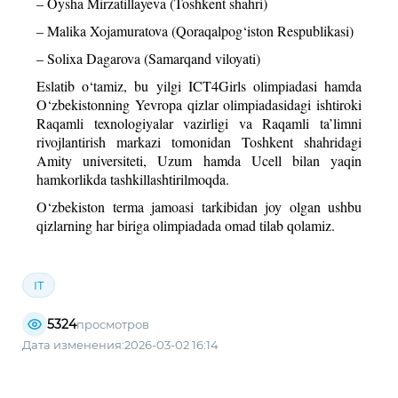
– Oysha Mirzatillayeva (Toshkent shahri)
– Malika Xojamuratova (Qoraqalpog‘iston Respublikasi)
– Solixa Dagarova (Samarqand viloyati)
Eslatib o‘tamiz, bu yilgi ICT4Girls olimpiadasi hamda
O‘zbekistonning Yevropa qizlar olimpiadasidagi ishtiroki
Raqamli texnologiyalar vazirligi va Raqamli ta’limni
rivojlantirish markazi tomonidan Toshkent shahridagi
Amity universiteti, Uzum hamda Ucell bilan yaqin
hamkorlikda tashkillashtirilmoqda.
O‘zbekiston terma jamoasi tarkibidan joy olgan ushbu
qizlarning har biriga olimpiadada omad tilab qolamiz.
IT
5324
просмотров
Дата изменения:2026-03-02 16:14