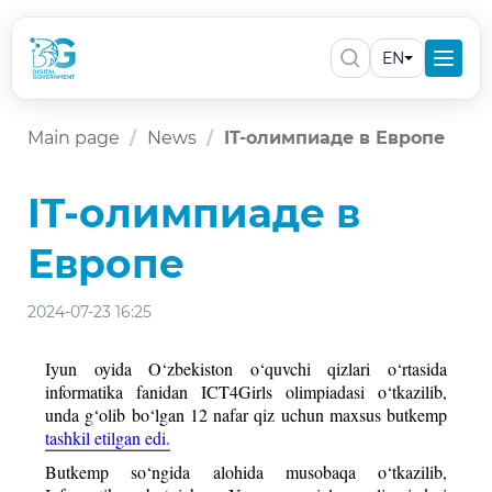
EN
Main page
News
IT-олимпиаде в Европе
IT-олимпиаде в
Европе
2024-07-23 16:25
Iyun oyida O‘zbekiston o‘quvchi qizlari o‘rtasida
informatika fanidan ICT4Girls olimpiadasi o‘tkazilib,
unda g‘olib bo‘lgan 12 nafar qiz uchun maxsus butkemp
tashkil etilgan edi.
Butkemp so‘ngida alohida musobaqa o‘tkazilib,