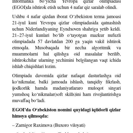
Informatika bo‘yicha Yevropa qizlar olimpiadasi
(EGOI)da ishtirok etish uchun 4 nafar qiz saralab olindi.
Ushbu 4 nafar qizdan iborat O‘zbekiston terma jamoasi
21-iyul kuni Yevropa qizlar olimpiadasida qatnashish
uchun Niderlandiyaning Eyndxoven shahriga yetib keldi.
21–27-iyul kunlari bo‘lib o‘tayotgan mazkur nufuzli
olimpiadada 57 davlatdan 200 ga yaqin vakil ishtirok
etmoqda. Musobaqada bir necha algoritmik va
muammolarni hal qilishga oid masalalar berilib,
ishtirokchilar ularning yechimini belgilangan vaqt ichida
ishlab chiqishlari lozim.
Olimpiada davomida qizlar nafaqat dasturlashga oid
ko‘nikmalar, balki jamoada ishlash, tanqidiy fikrlash,
ijodkorlik hamda madaniyatlararo muloqot singari
yumshoq ko‘nikmalar(soft skills)ini ham rivojlantirishga
muvaffaq bo‘ladi.
EGOI’da O‘zbekiston nomini quyidagi iqtidorli qizlar
himoya qilmoqda:
– Zarnigor Raximova (Buxoro viloyati)