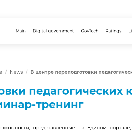
Main
Digital government
GovTech
Ratings
L
e
News
В центре переподготовки педагогичес
овки педагогических 
минар-тренинг
зможности, представленные на Едином портале,